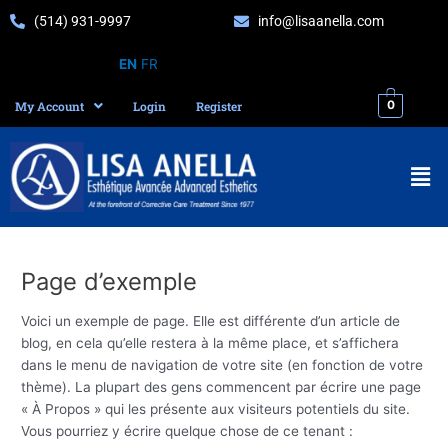
Skip
(514) 931-9997
info@lisaanella.com
to
content
EN
FR
0
My Account
Login
Register
Men
Page d’exemple
Voici un exemple de page. Elle est différente d’un article de
blog, en cela qu’elle restera à la même place, et s’affichera
dans le menu de navigation de votre site (en fonction de votre
thème). La plupart des gens commencent par écrire une page
« À Propos » qui les présente aux visiteurs potentiels du site.
Vous pourriez y écrire quelque chose de ce tenant :