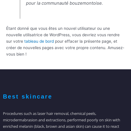
pour la communauté bouzemontoise.
Étant donné que vous êtes un nouvel utilisateur ou une
nouvelle utilisatrice de WordPress, vous devriez vous rendre
sur votre
tableau de bord
pour effacer la présente page, et
créer de nouvelles pages avec votre propre contenu. Amusez-
vous bien !
Best skincare
Procedures such as laser hair removal, chemical peels,
microdermabrasion and extractions, performed poorly on skin with
enriched melanin (black, brown and asian skin) can cause it to react